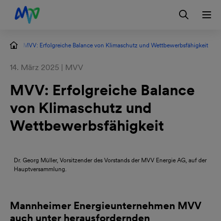
Zur Hauptnavigation springen
Zum Hauptinhalt springen
Zur Footernavigation springen
Login
Kontakt
EN
en
MVV: Erfolgreiche Balance von Klimaschutz und Wettbewerbsfähigkeit
14. März 2025 | MVV
MVV: Erfolgreiche Balance
von Klimaschutz und
Wettbewerbsfähigkeit
Dr. Georg Müller, Vorsitzender des Vorstands der MVV Energie AG, auf der
Hauptversammlung.
Mannheimer Energieunternehmen MVV
auch unter herausfordernden