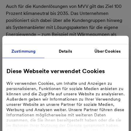
Auch für die Kundenlösungen von MVV gilt das Ziel 100
Prozent klimaneutral bis 2035. Das Unternehmen
positioniert sich dabei über alle Kundengruppen hinweg
als Systemanbieter mit Lösungspaketen für die eigene
Energiewende – zum Beispiel mit Wärmepumpen als
dezentrales Angebot für Privat- und Gewerbekunden.
Zustimmung
Details
Über Cookies
Zugleich treibt MVV Projekte weiter voran, mit denen sie
nicht nur eigene unvermeidbare Restemissionen
ausgleicht, sondern sogar negative Gesamtemissionen
Diese Webseite verwendet Cookies
erreicht und in dieser Kombination bis 2035
#klimapositiv wird.
Wir verwenden Cookies, um Inhalte und Anzeigen zu
personalisieren, Funktionen für soziale Medien anbieten zu
Transparenz hinsichtlich Zukunft des Gasnetzes
können und die Zugriffe auf unsere Website zu analysieren.
Außerdem geben wir Informationen zu Ihrer Verwendung
„Mit unserer Ankündigung, bis 2035 den Rückzug aus
unserer Website an unsere Partner für soziale Medien,
dem Gasnetz anzustreben, haben wir als erstes
Werbung und Analysen weiter. Unsere Partner führen diese
Unternehmen in Deutschland offen und direkt die
Informationen möglicherweise mit weiteren Daten
zusammen, die Sie ihnen bereitgestellt haben oder die sie
Kostenrisiken von Erdgas sowie die daraus entstehenden
im Rahmen Ihrer Nutzung der Dienste gesammelt haben.
Konsequenzen angesprochen. Für diesen Weg erhalten
Bzgl. einer Datenweitergabe außerhalb der EU oder eines