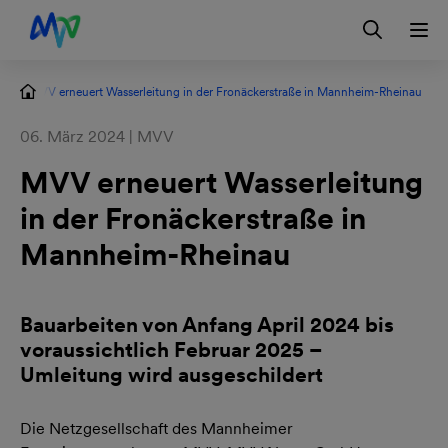
Zur Hauptnavigation springen
Zum Hauptinhalt springen
Zur Footernavigation springen
Login
Kontakt
EN
MVV erneuert Wasserleitung in der Fronäckerstraße in Mannheim-Rheinau
06. März 2024 | MVV
MVV erneuert Wasserleitung
in der Fronäckerstraße in
Mannheim-Rheinau
Bauarbeiten von Anfang April 2024 bis
voraussichtlich Februar 2025 –
Umleitung wird ausgeschildert
Die Netzgesellschaft des Mannheimer