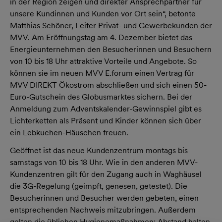
in der Region zeigen und direkter Ansprechpartner für
unsere Kundinnen und Kunden vor Ort sein“, betonte
Matthias Schöner, Leiter Privat- und Gewerbekunden der
MVV. Am Eröffnungstag am 4. Dezember bietet das
Energieunternehmen den Besucherinnen und Besuchern
von 10 bis 18 Uhr attraktive Vorteile und Angebote. So
können sie im neuen MVV E.forum einen Vertrag für
MVV DIREKT Ökostrom abschließen und sich einen 50-
Euro-Gutschein des Globusmarktes sichern. Bei der
Anmeldung zum Adventskalender-Gewinnspiel gibt es
Lichterketten als Präsent und Kinder können sich über
ein Lebkuchen-Häuschen freuen.
Geöffnet ist das neue Kundenzentrum montags bis
samstags von 10 bis 18 Uhr. Wie in den anderen MVV-
Kundenzentren gilt für den Zugang auch in Waghäusel
die 3G-Regelung (geimpft, genesen, getestet). Die
Besucherinnen und Besucher werden gebeten, einen
entsprechenden Nachweis mitzubringen. Außerdem
gelten die üblichen Hygienemaßnahmen: Abstand halten