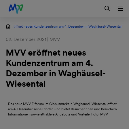
Zur Hauptnavigation springen
Zum Hauptinhalt springen
Zur Footernavigation springen
Login
Kontakt
EN
MVV eröffnet neues Kundenzentrum am 4. Dezember in Waghäusel-Wiesental
02. Dezember 2021 | MVV
MVV eröffnet neues
Kundenzentrum am 4.
Dezember in Waghäusel-
Wiesental
Bild
herunterladen
Das neue MVV E.forum im Globusmarkt in Waghäusel-Wiesental öffnet
am 4. Dezember seine Pforten und bietet Besucherinnen und Besuchern
Informationen sowie attraktive Angebote und Vorteile. Foto: MVV