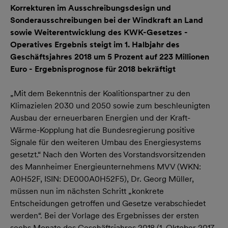
Korrekturen im Ausschreibungsdesign und
Sonderausschreibungen bei der Windkraft an Land
sowie Weiterentwicklung des KWK-Gesetzes -
Operatives Ergebnis steigt im 1. Halbjahr des
Geschäftsjahres 2018 um 5 Prozent auf 223 Millionen
Euro - Ergebnisprognose für 2018 bekräftigt
„Mit dem Bekenntnis der Koalitionspartner zu den
Klimazielen 2030 und 2050 sowie zum beschleunigten
Ausbau der erneuerbaren Energien und der Kraft-
Wärme-Kopplung hat die Bundesregierung positive
Signale für den weiteren Umbau des Energiesystems
gesetzt.“ Nach den Worten des Vorstandsvorsitzenden
des Mannheimer Energieunternehmens MVV (WKN:
A0H52F, ISIN: DE000A0H52F5), Dr. Georg Müller,
müssen nun im nächsten Schritt „konkrete
Entscheidungen getroffen und Gesetze verabschiedet
werden“. Bei der Vorlage des Ergebnisses der ersten
sechs Monate des Geschäftsjahres 2018 (1. Oktober 2017