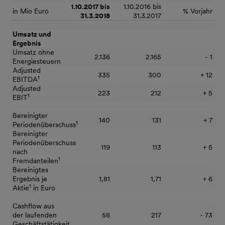
1.10.2017 bis
1.10.2016 bis
in Mio Euro
% Vorjahr
31.3.2018
31.3.2017
Umsatz und
Ergebnis
Umsatz ohne
2.136
2.165
- 1
Energiesteuern
Adjusted
335
300
+ 12
1
EBITDA
Adjusted
223
212
+ 5
1
EBIT
Bereinigter
140
131
+ 7
1
Periodenüberschuss
Bereinigter
Periodenüberschuss
119
113
+ 5
nach
1
Fremdanteilen
Bereinigtes
Ergebnis je
1,81
1,71
+ 6
1
Aktie
in Euro
Cashflow aus
der laufenden
58
217
- 73
Geschäftstätigkeit