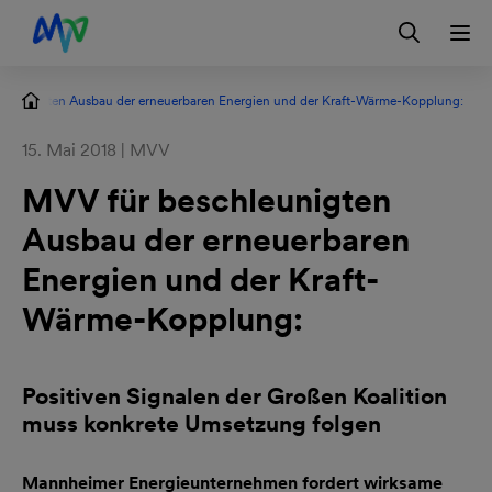
Zur Hauptnavigation springen
Zum Hauptinhalt springen
Zur Footernavigation springen
Login
Kontakt
EN
chleunigten Ausbau der erneuerbaren Energien und der Kraft-Wärme-Kopplung:
15. Mai 2018 | MVV
MVV für beschleunigten
Ausbau der erneuerbaren
Energien und der Kraft-
Wärme-Kopplung:
Positiven Signalen der Großen Koalition
muss konkrete Umsetzung folgen
Mannheimer Energieunternehmen fordert wirksame