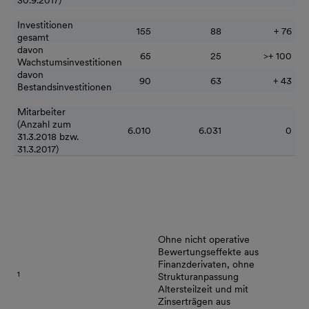
30.9.2017)
Investitionen
155
88
+ 76
gesamt
davon
65
25
>+ 100
Wachstumsinvestitionen
davon
90
63
+ 43
Bestandsinvestitionen
Mitarbeiter
(Anzahl zum
6.010
6.031
0
31.3.2018 bzw.
31.3.2017)
Ohne nicht operative
Bewertungseffekte aus
Finanzderivaten, ohne
1
Strukturanpassung
Altersteilzeit und mit
Zinserträgen aus