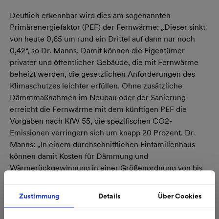
Deutlich erkennbar wird dies am sogenannten
Primärenergiefaktor (PEF) der Fernwärme: „Dieser sinkt
von heute 0,65 um rund ein Drittel auf dann nur noch
0,42“, so Dr. Manns. Damit können die Eigentümer
privater und öffentlicher Gebäude, die mit Fernwärme
beheizt werden, die gesetzlichen Anforderungen des
Klimaschutzes leichter erfüllen. Ohne zusätzliche
Dämmmaßnahmen im Neubau oder der Sanierung
erreicht die Fernwärme mit dem künftigen PEF die
Vorgaben nach KfW 55, die spezifischen CO2-
Emissionen verringern sich um knapp 20 Prozent. Dr.
Manns: „In einem durchschnittlichen Einfamilienhaus
können damit Kosten für Dämmung und
Wärmerückgewinnung in einer Größenordnung von bis
zu 20.000 Euro eingespart werden.“
Zustimmung
Details
Über Cookies
Zudem gibt die Einspeisung im Norden der Stadt
zusätzliche Sicherheit für Versorgung mit Fernwärme im