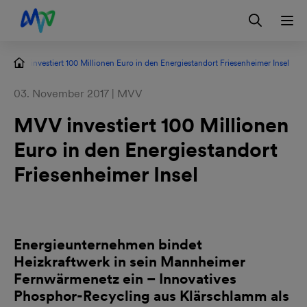
Zur Hauptnavigation springen
Zum Hauptinhalt springen
Zur Footernavigation springen
Login
Kontakt
EN
MVV investiert 100 Millionen Euro in den Energiestandort Friesenheimer Insel
03. November 2017 | MVV
MVV investiert 100 Millionen
Euro in den Energiestandort
Friesenheimer Insel
Energieunternehmen bindet
Heizkraftwerk in sein Mannheimer
Fernwärmenetz ein – Innovatives
Phosphor-Recycling aus Klärschlamm als