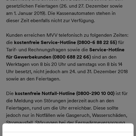
gesetzlichen Feiertagen (26. und 27. Dezember sowie
am 1. Januar 2019). Die Kassenautomaten stehen in
dieser Zeit ebenfalls nicht zur Verfügung.
Kunden erreichen MVV telefonisch zu folgenden Zeiten:
die
kostenfreie Service-Hotline (0800-6 88 22 55)
für
Tarif- und Rechnungsfragen sowie die
Service-Hotline
für Gewerbekunden (0800 688 22 66)
sind an den
Werktagen von 8 bis 20 Uhr und samstags von 8 bis 14
Uhr besetzt, nicht jedoch am 24. und 31. Dezember 2018
sowie an den Feiertagen.
Die
kostenfreie Notfall-Hotline (0800-290 10 00)
ist für
die Meldung von Störungen jederzeit auch an den
Feiertagen, rund um die Uhr erreichbar. Diese sollte
jedoch nur in Notfällen wie Gasgeruch, Wasserschäden,
Stromausfall, Störungen bei der Fernwärmeversorgung
oder Frostschäden an der Wasseranschlussleitung sowie