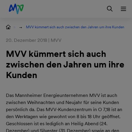
Zur Hauptnavigation springen
Zum Hauptinhalt springen
Zur Footernavigation springen
Login
Kontakt
EN
tteilungen
MVV kümmert sich auch zwischen den Jahren um ihre Kunden
20. Dezember 2018 | MVV
MVV kümmert sich auch
zwischen den Jahren um ihre
Kunden
Das Mannheimer Energieunternehmen MVV ist auch
zwischen Weihnachten und Neujahr für seine Kunden
persönlich da. Das MVV-Kundenzentrum in O 7,18 ist an
den Werktagen wie gewohnt von 8 bis 18 Uhr geöffnet.
Geschlossen ist es lediglich an Heilig Abend (24.
Dezember) und Silvester (31. Dezember) sowie an den