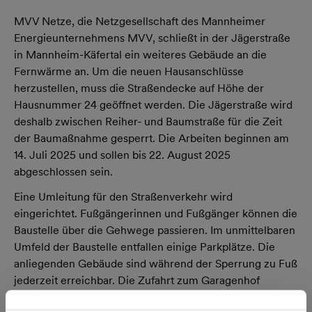
MVV Netze, die Netzgesellschaft des Mannheimer
Energieunternehmens MVV, schließt in der Jägerstraße
in Mannheim-Käfertal ein weiteres Gebäude an die
Fernwärme an. Um die neuen Hausanschlüsse
herzustellen, muss die Straßendecke auf Höhe der
Hausnummer 24 geöffnet werden. Die Jägerstraße wird
deshalb zwischen Reiher- und Baumstraße für die Zeit
der Baumaßnahme gesperrt. Die Arbeiten beginnen am
14. Juli 2025 und sollen bis 22. August 2025
abgeschlossen sein.
Eine Umleitung für den Straßenverkehr wird
eingerichtet. Fußgängerinnen und Fußgänger können die
Baustelle über die Gehwege passieren. Im unmittelbaren
Umfeld der Baustelle entfallen einige Parkplätze. Die
anliegenden Gebäude sind während der Sperrung zu Fuß
jederzeit erreichbar. Die Zufahrt zum Garagenhof
zwischen den Hausnummern 24 und 26 wird in der