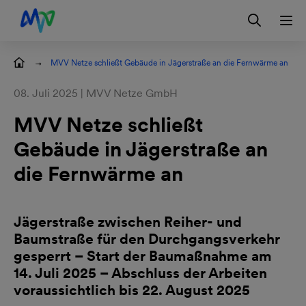
Zur Hauptnavigation springen
Zum Hauptinhalt springen
Zur Footernavigation springen
Login
Kontakt
EN
ilungen
MVV Netze schließt Gebäude in Jägerstraße an die Fernwärme an
08. Juli 2025 | MVV Netze GmbH
MVV Netze schließt
Gebäude in Jägerstraße an
die Fernwärme an
Jägerstraße zwischen Reiher- und
Baumstraße für den Durchgangsverkehr
gesperrt – Start der Baumaßnahme am
14. Juli 2025 – Abschluss der Arbeiten
voraussichtlich bis 22. August 2025