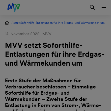
Zur Hauptnavigation springen
Zum Hauptinhalt springen
Zur Footernavigation springen
Login
Kontakt
EN
MVV setzt Soforthilfe-Entlastungen für ihre Erdgas- und Wärmekunden um
14. November 2022 | MVV
MVV setzt Soforthilfe-
Entlastungen für ihre Erdgas-
und Wärmekunden um
Erste Stufe der Maßnahmen für
Verbraucher beschlossen – Einmalige
Soforthilfe für Erdgas- und
Wärmekunden – Zweite Stufe der
Entlastung in Form von Strom-, Wärme-