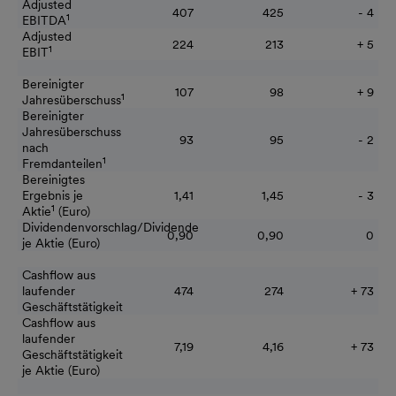
Adjusted
407
425
- 4
1
EBITDA
Adjusted
224
213
+ 5
1
EBIT
Bereinigter
107
98
+ 9
1
Jahresüberschuss
Bereinigter
Jahresüberschuss
93
95
- 2
nach
1
Fremdanteilen
Bereinigtes
Ergebnis je
1,41
1,45
- 3
1
Aktie
(Euro)
Dividendenvorschlag/Dividende
0,90
0,90
0
je Aktie (Euro)
Cashflow aus
laufender
474
274
+ 73
Geschäftstätigkeit
Cashflow aus
laufender
7,19
4,16
+ 73
Geschäftstätigkeit
je Aktie (Euro)