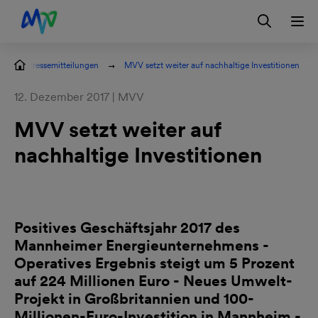
Zur Hauptnavigation springen
Zum Hauptinhalt springen
Zur Footernavigation springen
Login
Kontakt
EN
Pressemitteilungen
MVV setzt weiter auf nachhaltige Investitionen
12. Dezember 2017 | MVV
MVV setzt weiter auf
nachhaltige Investitionen
Positives Geschäftsjahr 2017 des
Mannheimer Energieunternehmens -
Operatives Ergebnis steigt um 5 Prozent
auf 224 Millionen Euro - Neues Umwelt-
Projekt in Großbritannien und 100-
Millionen-Euro-Investition in Mannheim -