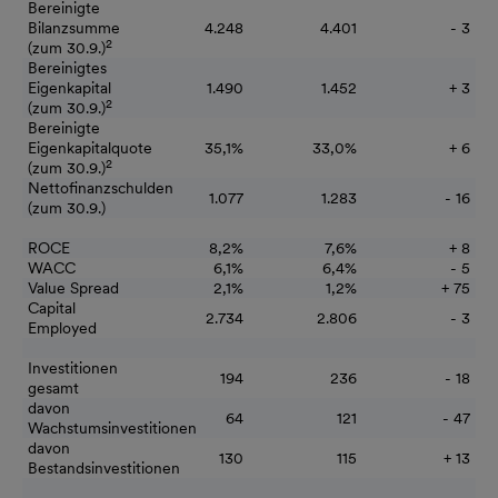
Bereinigte
Bilanzsumme
4.248
4.401
- 3
2
(zum 30.9.)
Bereinigtes
Eigenkapital
1.490
1.452
+ 3
2
(zum 30.9.)
Bereinigte
Eigenkapitalquote
35,1%
33,0%
+ 6
2
(zum 30.9.)
Nettofinanzschulden
1.077
1.283
- 16
(zum 30.9.)
ROCE
8,2%
7,6%
+ 8
WACC
6,1%
6,4%
- 5
Value Spread
2,1%
1,2%
+ 75
Capital
2.734
2.806
- 3
Employed
Investitionen
194
236
- 18
gesamt
davon
64
121
- 47
Wachstumsinvestitionen
davon
130
115
+ 13
Bestandsinvestitionen