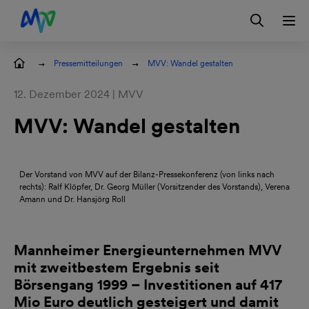
Zur Hauptnavigation springen
Zum Hauptinhalt springen
Zur Footernavigation springen
Login
Kontakt
EN
Pressemitteilungen
MVV: Wandel gestalten
12. Dezember 2024 | MVV
MVV: Wandel gestalten
Der Vorstand von MVV auf der Bilanz-Pressekonferenz (von links nach
rechts): Ralf Klöpfer, Dr. Georg Müller (Vorsitzender des Vorstands), Verena
Amann und Dr. Hansjörg Roll
Mannheimer Energieunternehmen MVV
mit zweitbestem Ergebnis seit
Börsengang 1999 – Investitionen auf 417
Mio Euro deutlich gesteigert und damit