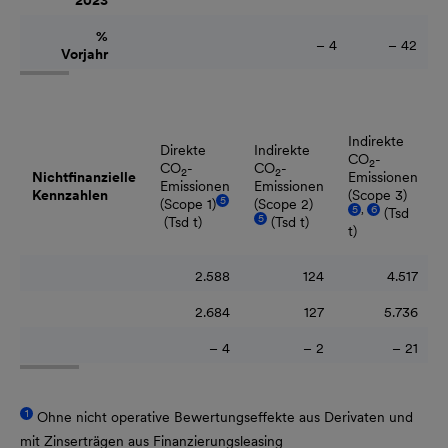
2023
%
– 4
– 42
Vorjahr
Indirekte
Direkte
Indirekte
CO
-
2
CO
-
CO
-
2
2
Nichtfinanzielle
Emissionen
Emissionen
Emissionen
Kennzahlen
(Scope 3)
5
(Scope 1)
(Scope 2)
5
6
,
(Tsd
5
(Tsd t)
(Tsd t)
t)
2.588
124
4.517
2.684
127
5.736
– 4
– 2
– 21
1
Ohne nicht operative Bewertungseffekte aus Derivaten und
mit Zinserträgen aus Finanzierungsleasing