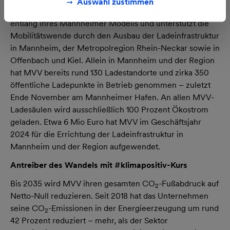
Auswahl zustimmen
Für Kommunen entwickelt MVV Lösungen und Angebote
entlang ihres Mannheimer Modells und unterstützt die
Mobilitätswende durch den Ausbau der Ladeinfrastruktur
in Mannheim, der Metropolregion Rhein-Neckar sowie in
Offenbach und Kiel. Allein in Mannheim und der Region
hat MVV bereits rund 130 Ladestandorte und zirka 350
öffentliche Ladepunkte in Betrieb genommen – zuletzt
Ende November am Mannheimer Hafen. An allen MVV-
Ladesäulen wird ausschließlich 100 Prozent Ökostrom
geladen. Etwa 6 Mio Euro hat MVV im Geschäftsjahr
2024 für die Errichtung der Ladeinfrastruktur in
Mannheim und der Region aufgewendet.
Antreiber des Wandels mit #klimapositiv-Kurs
Bis 2035 wird MVV ihren gesamten CO
-Fußabdruck auf
2
Netto-Null reduzieren. Seit 2018 hat das Unternehmen
seine CO
-Emissionen in der Energieerzeugung um rund
2
42 Prozent reduziert – mehr, als der Sektor