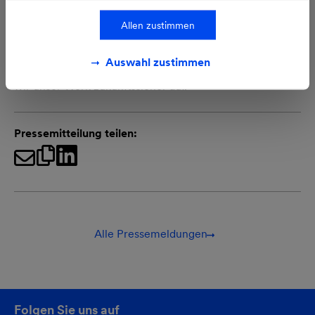
agierenden Konzerns, bildet die Zusammenarbeit mit
MVV ein wichtigen Wettbewerbsvorteil. „Wir reduzieren
Allen zustimmen
Emissionen – ein weiterer Beitrag zum Klimaschutz –
und schaffen damit die Grundlagen für weiteres
Auswahl zustimmen
Wachstum“, sagte Werkleiter Martin Haag. „Damit stellen
wir unser Werk zukunftssicher auf.“
Pressemitteilung teilen:
Alle Pressemeldungen
Folgen Sie uns auf