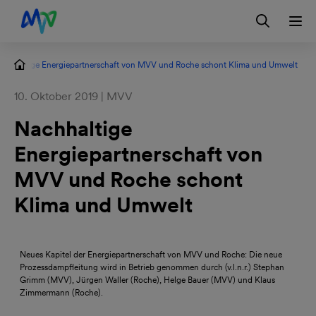
Zur Hauptnavigation springen
Zum Hauptinhalt springen
Zur Footernavigation springen
Login
Kontakt
EN
achhaltige Energiepartnerschaft von MVV und Roche schont Klima und Umwelt
10. Oktober 2019 | MVV
Nachhaltige
Energiepartnerschaft von
MVV und Roche schont
Klima und Umwelt
Bild
herunterladen
Neues Kapitel der Energiepartnerschaft von MVV und Roche: Die neue
Prozessdampfleitung wird in Betrieb genommen durch (v.l.n.r.) Stephan
Grimm (MVV), Jürgen Waller (Roche), Helge Bauer (MVV) und Klaus
Zimmermann (Roche).