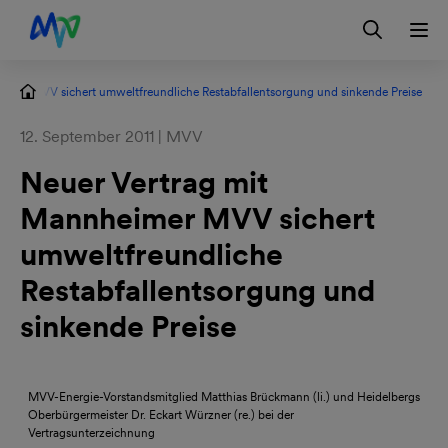
Zur Hauptnavigation springen
Zum Hauptinhalt springen
Zur Footernavigation springen
Login
Kontakt
EN
eimer MVV sichert umweltfreundliche Restabfallentsorgung und sinkende Preise
12. September 2011 | MVV
Neuer Vertrag mit
Mannheimer MVV sichert
umweltfreundliche
Restabfallentsorgung und
sinkende Preise
MVV-Energie-Vorstandsmitglied Matthias Brückmann (li.) und Heidelbergs
Oberbürgermeister Dr. Eckart Würzner (re.) bei der
Vertragsunterzeichnung