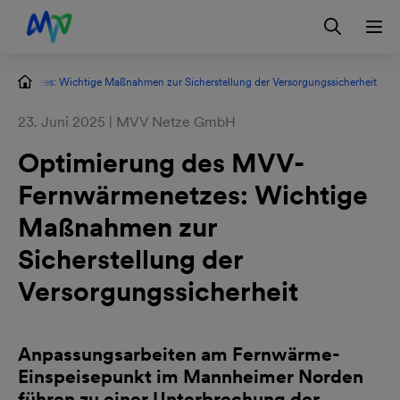
Zur Hauptnavigation springen
Zum Hauptinhalt springen
Zur Footernavigation springen
Login
Kontakt
EN
menetzes: Wichtige Maßnahmen zur Sicherstellung der Versorgungssicherheit
23. Juni 2025 | MVV Netze GmbH
Optimierung des MVV-
Fernwärmenetzes: Wichtige
Maßnahmen zur
Sicherstellung der
Versorgungssicherheit
Anpassungsarbeiten am Fernwärme-
Einspeisepunkt im Mannheimer Norden
führen zu einer Unterbrechung der