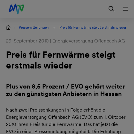
Zur Hauptnavigation springen
Zum Hauptinhalt springen
Zur Footernavigation springen
Login
Kontakt
EN
Pressemitteilungen
Preis für Fernwärme steigt erstmals wieder
29. September 2010 | Energieversorgung Offenbach AG
Preis für Fernwärme steigt
erstmals wieder
Plus von 8,5 Prozent / EVO gehört weiter
zu den günstigsten Anbietern in Hessen
Nach zwei Preissenkungen in Folge erhöht die
Energieversorgung Offenbach AG (EVO) zum 1. Oktober
2010 ihren Preis für die Fernwärme. Das hat jetzt die
EVO in einer Pressemeldung mitgeteilt. Die Erhöhung