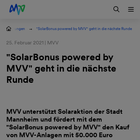
Zur Hauptnavigation springen
Zum Hauptinhalt springen
Zur Footernavigation springen
Login
Kontakt
EN
ssemitteilungen
"SolarBonus powered by MVV" geht in die nächste Runde
25. Februar 2021 | MVV
"SolarBonus powered by
MVV" geht in die nächste
Runde
Bild
herunterladen
MVV unterstützt Solaraktion der Stadt
Mannheim und fördert mit dem
"SolarBonus powered by MVV" den Kauf
von MVV-Anlagen mit 50.000 Euro