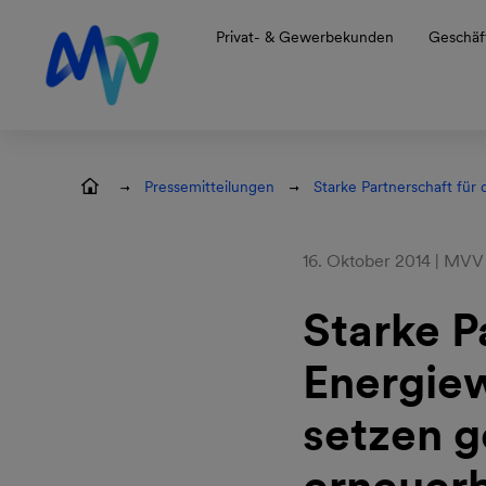
Zur Hauptnavigation springen
Zum Hauptinhalt springen
Zur Footernavigation springen
Privat- & Gewerbekunden
Geschäf
Pressemitteilungen
Starke Partnerschaft fü
16. Oktober 2014 | MVV
Starke P
Energie
setzen 