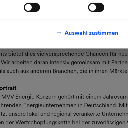
tung der Stromerzeugung aus erneuerbaren Anlagen
finden Sie in unseren
Datenschutzhinweisen
.
zigen Beteiligungsverfahrens sind, übernommen.
r Bereich nach den Worten von Dr. Müller durch di
Auswahl zustimmen
ligenten Verknüpfung erneuerbarer und konventionel
 mit innovativen Komponenten: "Gerade im Bereic
s bietet dies vielversprechende Chancen für ne
Wir arbeiten daran intensiv gemeinsam mit Partne
als auch aus anderen Branchen, die in ihren Märkte
rtrait
e MVV Energie Konzern gehört mit einem Jahresum
ührenden Energieunternehmen in Deutschland. Mit
tzt unsere lokal und regional verankerte Unterne
n der Wertschöpfungskette bei der zuverlässigen 