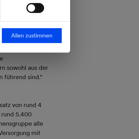
 der Juwi, die
e laufenden
Allen zustimmen
ler
h des dezentralen
ue
rn sowohl aus der
n führend sind."
satz von rund 4
 rund 5.400
hmensgruppe alle
Versorgung mit