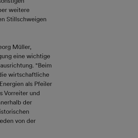
sonstigen
ber weitere
en Stillschweigen
org Müller,
gung eine wichtige
ausrichtung. "Beim
ie wirtschaftliche
nergien als Pfeiler
s Vorreiter und
nnerhalb der
storischen
reden von der