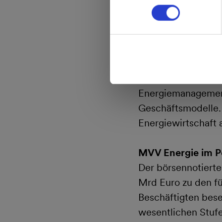
die Direktvermark
Weitere Informationen 
nicht Teil des jet
Ergänzt wird diese
Projekte zur intel
Erzeugungsanlagen
Energiemanagement
Geschäftsmodelle. 
Energiewirtschaft 
MVV Energie im Po
Der börsennotiert
Mrd Euro zu den f
Beschäftigten bese
wesentlichen Stufe