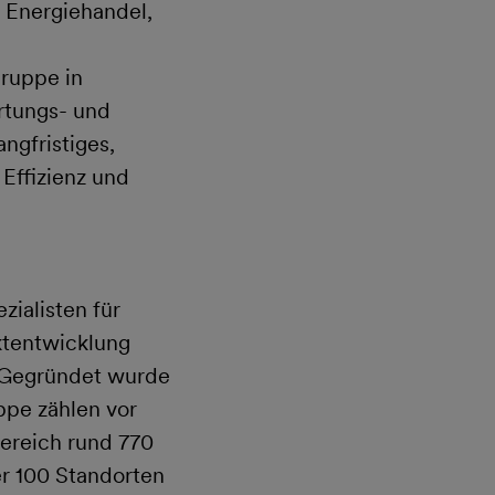
 Energiehandel,
gruppe in
rtungs- und
ngfristiges,
 Effizienz und
zialisten für
ektentwicklung
 Gegründet wurde
ppe zählen vor
bereich rund 770
r 100 Standorten