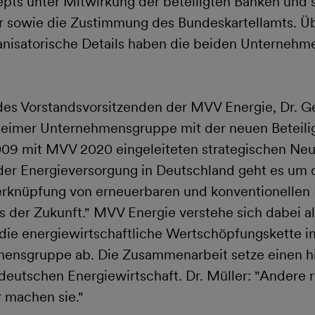
pts unter Mitwirkung der beteiligten Banken und 
r sowie die Zustimmung des Bundeskartellamts. Ü
ganisatorische Details haben die beiden Unternehm
es Vorstandsvorsitzenden der MVV Energie, Dr. Ge
heimer Unternehmensgruppe mit der neuen Beteili
009 mit MVV 2020 eingeleiteten strategischen Neu
r Energieversorgung in Deutschland geht es um d
rknüpfung von erneuerbaren und konventionellen E
 der Zukunft." MVV Energie verstehe sich dabei al
die energiewirtschaftliche Wertschöpfungskette i
ensgruppe ab. Die Zusammenarbeit setze einen hi
 deutschen Energiewirtschaft. Dr. Müller: "Andere 
 machen sie."