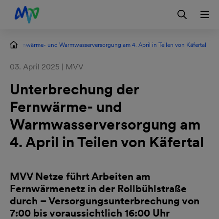
Zur Hauptnavigation springen
Zum Hauptinhalt springen
Zur Footernavigation springen
Login
Kontakt
EN
 der Fernwärme- und Warmwasserversorgung am 4. April in Teilen von Käfertal
03. April 2025 | MVV
Unterbrechung der
Fernwärme- und
Warmwasserversorgung am
4. April in Teilen von Käfertal
MVV Netze führt Arbeiten am
Fernwärmenetz in der Rollbühlstraße
durch – Versorgungsunterbrechung von
7:00 bis voraussichtlich 16:00 Uhr