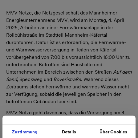
MVV Netze, die Netzgesellschaft des Mannheimer
Energieunternehmens MVV, wird am Montag, 4. April
2025, Arbeiten an einer Fernwärmeanlage in der
Rollbühlstraße im Stadtteil Mannheim-Käfertal
durchführen. Dafür ist es erforderlich, die Fernwärme-
und Warmwasserversorgung in Teilen von Käfertal
vorübergehend von 7:00 bis voraussichtlich 16:00 Uhr zu
unterbrechen. Betroffen sind Haushalte und
Unternehmen im Bereich zwischen den Straßen
Auf dem
Sand
, Speckweg und
Boveristraße
. Während dieses
Zeitraums stehen Fernwärme und warmes Wasser nicht
zur Verfügung, sobald die jeweiligen Speicher in den
betroffenen Gebäuden leer sind.
MVV Netze geht davon aus, dass die Versorgung am 4.
April spätestens bis 16:00 Uhr wieder in Betrieb
genommen werden kann. Danach dauert es rund eine
Zustimmung
Details
Über Cookies
Stunde, bis die Gebäude wie gewohnt vollständig