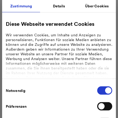
seiner ambitionierten Ziele.“
Zustimmung
Details
Über Cookies
Die Aufgaben von Verena Amann werden bis auf
Weiteres von den weiteren Vorstandsmitgliedern
übernommen.
Diese Webseite verwendet Cookies
Wir verwenden Cookies, um Inhalte und Anzeigen zu
personalisieren, Funktionen für soziale Medien anbieten zu
Downloads:
können und die Zugriffe auf unsere Website zu analysieren.
Druckversion Pressemeldung
Außerdem geben wir Informationen zu Ihrer Verwendung
unserer Website an unsere Partner für soziale Medien,
Werbung und Analysen weiter. Unsere Partner führen diese
Pressemitteilung teilen:
Informationen möglicherweise mit weiteren Daten
zusammen, die Sie ihnen bereitgestellt haben oder die sie
im Rahmen Ihrer Nutzung der Dienste gesammelt haben.
Bzgl. einer Datenweitergabe außerhalb der EU oder eines
sicheren Drittlands weisen wir darauf hin, dass Sie nur
Einwilligungsauswahl
erfolgt, wenn Sie uns dazu Ihre Einwilligung erteilt haben
Notwendig
und dass die Verarbeitung der Daten im Einklang mit den
Feststellungen aus dem Gerichtsurteil des Europäischen
Weitere Themen aus unserem
Gerichtshofes vom 16.07.2020 (Fall C-311/18), sogenanntes
Schrems II Urteil steht.
Pressebereich
Präferenzen
Weitere Informationen finden Sie in unseren
Datenschutzhinweisen
.