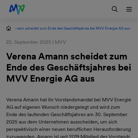
Zur Hauptnavigation springen
Zum Hauptinhalt springen
Zur Footernavigation springen
Login
Kontakt
EN
Verena Amann scheidet zum Ende des Geschäftsjahres bei MVV Energie AG aus
22. September 2025 | MVV
Verena Amann scheidet zum
Ende des Geschäftsjahres bei
MVV Energie AG aus
Verena Amann hat ihr Vorstandsmandat bei MVV Energie
AG auf eigenen Wunsch niedergelegt und wird zum
Ende des laufenden Geschäftsjahres am 30. September
2025 aus dem Unternehmen ausscheiden, um sich
perspektivisch einer neuen beruflichen Herausforderung
zuzuwenden. Amann ist seit 2019 Mitglied des Vorstands