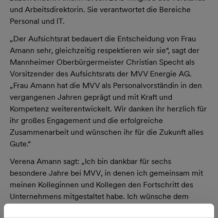
und Arbeitsdirektorin. Sie verantwortet die Bereiche
Personal und IT.
„Der Aufsichtsrat bedauert die Entscheidung von Frau
Amann sehr, gleichzeitig respektieren wir sie“, sagt der
Mannheimer Oberbürgermeister Christian Specht als
Vorsitzender des Aufsichtsrats der MVV Energie AG.
„Frau Amann hat die MVV als Personalvorständin in den
vergangenen Jahren geprägt und mit Kraft und
Kompetenz weiterentwickelt. Wir danken ihr herzlich für
ihr großes Engagement und die erfolgreiche
Zusammenarbeit und wünschen ihr für die Zukunft alles
Gute.“
Verena Amann sagt: „Ich bin dankbar für sechs
besondere Jahre bei MVV, in denen ich gemeinsam mit
meinen Kolleginnen und Kollegen den Fortschritt des
Unternehmens mitgestaltet habe. Ich wünsche dem
gesamten MVV-Team viel Erfolg bei der Erreichung