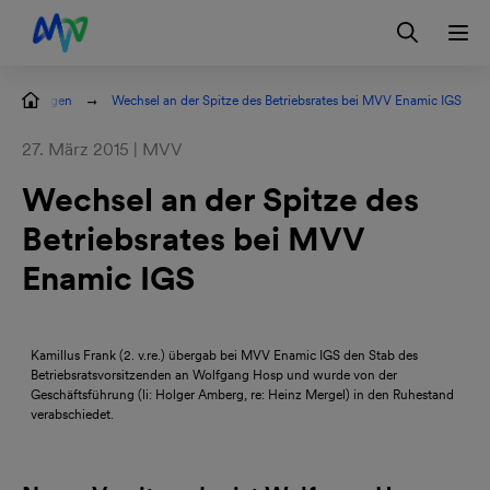
Zur Hauptnavigation springen
Zum Hauptinhalt springen
Zur Footernavigation springen
Login
Kontakt
EN
mitteilungen
Wechsel an der Spitze des Betriebsrates bei MVV Enamic IGS
27. März 2015 | MVV
Wechsel an der Spitze des
Betriebsrates bei MVV
Enamic IGS
Kamillus Frank (2. v.re.) übergab bei MVV Enamic IGS den Stab des
Betriebsratsvorsitzenden an Wolfgang Hosp und wurde von der
Geschäftsführung (li: Holger Amberg, re: Heinz Mergel) in den Ruhestand
verabschiedet.