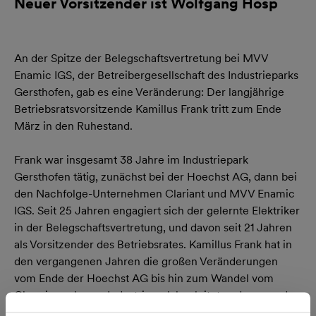
Neuer Vorsitzender ist Wolfgang Hosp
An der Spitze der Belegschaftsvertretung bei MVV
Enamic IGS, der Betreibergesellschaft des Industrieparks
Gersthofen, gab es eine Veränderung: Der langjährige
Betriebsratsvorsitzende Kamillus Frank tritt zum Ende
März in den Ruhestand.
Frank war insgesamt 38 Jahre im Industriepark
Gersthofen tätig, zunächst bei der Hoechst AG, dann bei
den Nachfolge-Unternehmen Clariant und MVV Enamic
IGS. Seit 25 Jahren engagiert sich der gelernte Elektriker
in der Belegschaftsvertretung, und davon seit 21 Jahren
als Vorsitzender des Betriebsrates. Kamillus Frank hat in
den vergangenen Jahren die großen Veränderungen
vom Ende der Hoechst AG bis hin zum Wandel vom
Chemiewerk zum Industriepark begleitet und war an den
Umbrüchen seitens der Belegschaftsvertretung immer