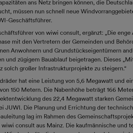
azitäten ans Netz bringen können, die Deutschlan
cht, müssen nun schnell neue Windvorranggebiet
WI-Geschäftsführer.
chäftsführer von wiwi consult, ergänzt: „Die eng
ase mit den Vertretern der Gemeinden und Behörd
enen Anwohnern und Grundstückseigentümern ander
n und zügigem Bauablauf beigetragen. Dieses „Mit
 solch großer Infrastrukturprojekte zu steigern.“
dräder hat eine Leistung von 5,6 Megawatt und ei
von 150 Metern. Die Nabenhöhe beträgt 166 Mete
ojektentwicklung des 22,4 Megawatt starken Gemei
ei JUWI. Die Planung und Errichtung der technisch
auleitung lag im Rahmen des Gemeinschaftsprojekt
 wiwi consult aus Mainz. Die kaufmännische und t