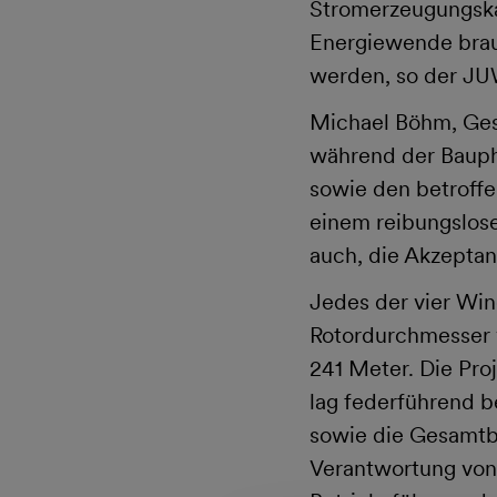
Stromerzeugungskap
Energiewende brau
werden, so der JU
Michael Böhm, Ges
während der Bauph
sowie den betroff
einem reibungslose
auch, die Akzeptanz
Jedes der vier Win
Rotordurchmesser 
241 Meter. Die Pr
lag federführend b
sowie die Gesamtb
Verantwortung von