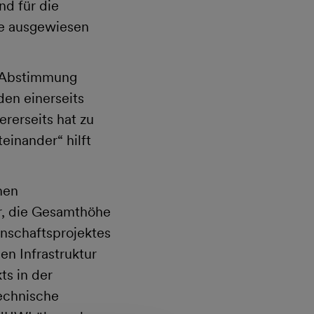
d für die
e ausgewiesen
e Abstimmung
en einerseits
erseits hat zu
einander“ hilft
nen
r, die Gesamthöhe
nschaftsprojektes
en Infrastruktur
s in der
echnische