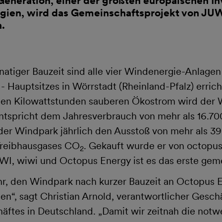
eneration, einer der größten europäischen In
gien, wird das Gemeinschaftsprojekt von JU
n.
tiger Bauzeit sind alle vier Windenergie-Anlagen
 Hauptsitzes in Wörrstadt (Rheinland-Pfalz) erric
onen Kilowattstunden sauberen Ökostrom wird der 
ntspricht dem Jahresverbrauch von mehr als 16.70
er Windpark jährlich den Ausstoß von mehr als 3
Treibhausgases CO
. Gekauft wurde er von octopu
2
WI, wiwi und Octopus Energy ist es das erste gem
hr, den Windpark nach kurzer Bauzeit an Octopus 
n“, sagt Christian Arnold, verantwortlicher Gesch
äftes in Deutschland. „Damit wir zeitnah die not