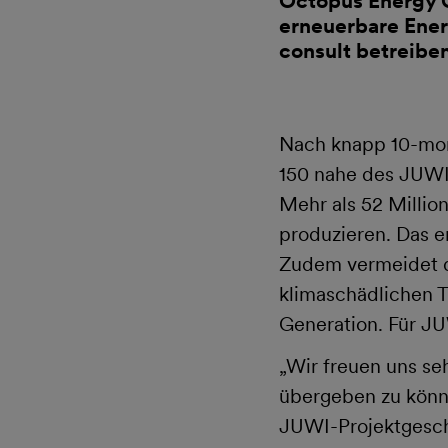
Octopus Energy G
erneuerbare Ener
consult betreibe
Nach knapp 10-mona
150 nahe des JUWI-
Mehr als 52 Milli
produzieren. Das e
Zudem vermeidet d
klimaschädlichen 
Generation. Für JU
„Wir freuen uns se
übergeben zu könne
JUWI-Projektgesch