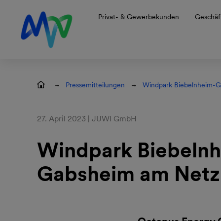
Zur Hauptnavigation springen
Zum Hauptinhalt springen
Zur Footernavigation springen
Privat- & Gewerbekunden
Geschäf
Pressemitteilungen
Windpark Biebelnheim-
27. April 2023 | JUWI GmbH
Windpark Biebeln
Gabsheim am Netz