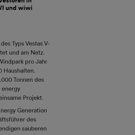
vestoren in
WI und wiwi
 des Typs Vestas V-
htet und am Netz.
Windpark pro Jahr
0 Haushalten.
9.000 Tonnen des
s energy
einsame Projekt.
Energy Generation
äftsführer des
wendigen sauberen