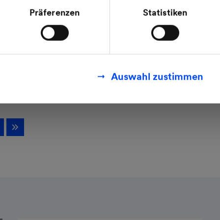
mit den Feststellungen aus dem Gerichtsurteil des Eu
Präferenzen
Statistiken
.2020 (Fall C-311/18), sogenanntes Schrems II Urteil 
finden Sie in unseren
Datenschutzhinweisen
.
Auswahl zustimmen