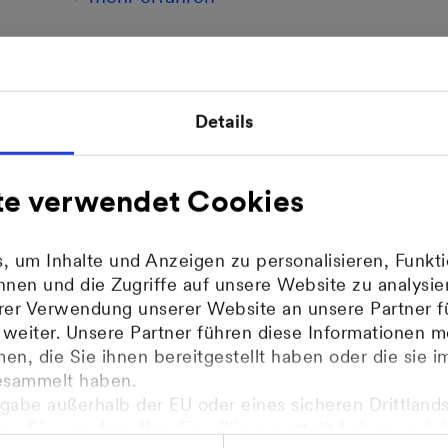
12. Oktober 2010 | MVV
Details
MVV Energie macht
Brunnen winterfest
te verwendet Cookies
Großreinemachen am Mannheimer
 um Inhalte und Anzeigen zu personalisieren, Funkti
Wasserturm ab 18. Oktober 2010 -
nen und die Zugriffe auf unsere Website zu analys
"Wasser marsch" am 22. April 2011
hrer Verwendung unserer Website an unsere Partner f
eiter. Unsere Partner führen diese Informationen m
mehr erfahren
n, die Sie ihnen bereitgestellt haben oder die sie 
esammelt haben.
gabe außerhalb der EU oder eines sicheren Drittlands
enn Sie uns dazu Ihre Einwilligung erteilt haben und 