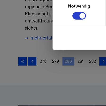
der Daten im Einklang 
Notwendig
regionale Bedeutung für
Gerichtshofes vom 16.07
Weitere Informationen 
Klimaschutz: Fernwärme ist
umweltfreundlich, effizient und
sicher
mehr erfahren
278
279
280
281
282