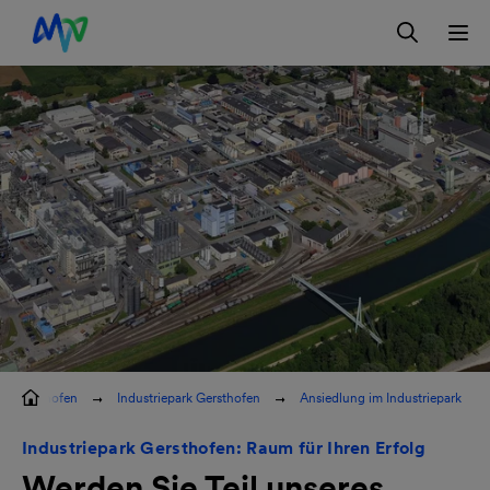
Zur Hauptnavigation springen
Zum Hauptinhalt springen
Zur Footernavigation springen
Login
Kontakt
EN
rk Gersthofen
Industriepark Gersthofen
Ansiedlung im Industriepark
Industriepark Gersthofen: Raum für Ihren Erfolg
Werden Sie Teil unseres