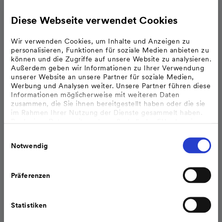
Diese Webseite verwendet Cookies
MVV Industriepark Gersthofen GmbH
Wir verwenden Cookies, um Inhalte und Anzeigen zu
Ludwig-Hermann-Str. 100
personalisieren, Funktionen für soziale Medien anbieten zu
86368 Gersthofen
können und die Zugriffe auf unsere Website zu analysieren.
Außerdem geben wir Informationen zu Ihrer Verwendung
+49 821 479 0
unserer Website an unsere Partner für soziale Medien,
Werbung und Analysen weiter. Unsere Partner führen diese
Datenschutzhinweise
Informationen möglicherweise mit weiteren Daten
zusammen, die Sie ihnen bereitgestellt haben oder die sie
www.mvv-igs.de
im Rahmen Ihrer Nutzung der Dienste gesammelt haben.
Bzgl. einer Datenweitergabe außerhalb der EU oder eines
sicheren Drittlands weisen wir darauf hin, dass Sie nur
Einwilligungsauswahl
erfolgt, wenn Sie uns dazu Ihre Einwilligung erteilt haben
Notwendig
und dass die Verarbeitung der Daten im Einklang mit den
Feststellungen aus dem Gerichtsurteil des Europäischen
Gerichtshofes vom 16.07.2020 (Fall C-311/18), sogenanntes
Schrems II Urteil steht.
Präferenzen
Weitere Informationen finden Sie in unseren
Datenschutzhinweisen
.
Statistiken