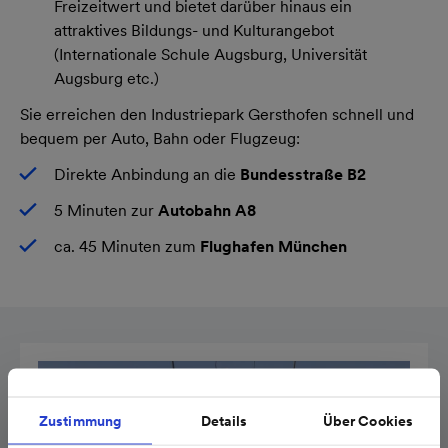
Freizeitwert und bietet darüber hinaus ein
attraktives Bildungs- und Kulturangebot
(Internationale Schule Augsburg, Universität
Augsburg etc.)
Sie erreichen den Industriepark Gersthofen schnell und
bequem per Auto, Bahn oder Flugzeug:
Direkte Anbindung an die
Bundesstraße B2
5 Minuten zur
Autobahn A8
ca. 45 Minuten zum
Flughafen München
Zustimmung
Details
Über Cookies