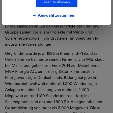
erneuerbare Energien. Der Erneuerbare-Energien-
Allen zustimmen
Pionier bietet seit 25 Jahren die komplette
Projektentwicklung sowie weitere Dienstleistungen rund
Auswahl zustimmen
um Planung, Bau und Betriebsführung erneuerbarer
Energieanlagen an. Zu den Geschäftsfeldern der juwi-
Gruppe zählen vor allem Projekte mit Wind- und
Solarenergie sowie Hybridsysteme mit Speichern für
industrielle Anwendungen.
Gegründet wurde juwi 1996 in Rheinland-Pfalz. Das
Unternehmen hat heute seinen Firmensitz in Wörrstadt
bei Mainz und gehört seit Ende 2014 zur Mannheimer
MVV Energie AG, einer der größten kommunalen
Energieversorger Deutschlands. Bislang hat juwi im
Windbereich weltweit mehr als 1.000 Windenergie-
Anlagen mit einer Leistung von mehr als 2.400
Megawatt an rund 180 Standorten realisiert; im
Solarsegment sind es rund 1.800 PV-Anlagen mit einer
Gesamtleistung von mehr als 3.000 Megawatt. Diese