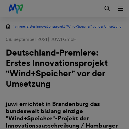
Zur Hauptnavigation springen
Zum Hauptinhalt springen
Zur Footernavigation springen
Login
Kontakt
EN
chland-Premiere: Erstes Innovationsprojekt "Wind+Speicher" vor der Umsetzung
08. September 2021 | JUWI GmbH
Deutschland-Premiere:
Erstes Innovationsprojekt
"Wind+Speicher" vor der
Umsetzung
juwi errichtet in Brandenburg das
bundesweit bislang einzige
"Wind+Speicher"-Projekt der
Innovationsausschreibung / Hamburger