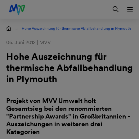
Zur Hauptnavigation springen
Zum Hauptinhalt springen
Zur Footernavigation springen
Login
Kontakt
EN
ilungen
Hohe Auszeichnung für thermische Abfallbehandlung in Plymouth
06. Juni 2012 | MVV
Hohe Auszeichnung für
thermische Abfallbehandlung
in Plymouth
Projekt von MVV Umwelt holt
Gesamtsieg bei den renommierten
"Partnership Awards" in Großbritannien -
Auszeichungen in weiteren drei
Kategorien