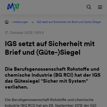
Zur Hauptnavigation springen
Zum Hauptinhalt springen
Zur Footernavigation springen
Login
Kontakt
EN
Pressemitteilungen
IGS setzt auf Sicherheit mit Brief und (Güte-)Siegel
17. Oktober 2012 | MVV
IGS setzt auf Sicherheit mit
Brief und (Güte-)Siegel
Die Berufsgenossenschaft Rohstoffe und
chemische Industrie (BG RCI) hat der IGS
das Gütesiegel "Sicher mit System"
verliehen.
Die Berufsgenossenschaft Rohstoffe und chemische
Industrie (BG RCI) hat am 28. September 2012 der IGS