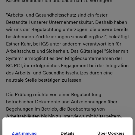
Kosten kontinuierlich und dauerhaft zu verringern.
"Arbeits- und Gesundheitsschutz sind ein fester
Bestandteil unserer Unternehmenskultur. Deshalb haben
wir uns der Begutachtung unterzogen, die unsere bereits
bestehenden Zertifizierungen sinnvoll ergänzt", bekräftigt
Esther Kuhr, bei IGS unter anderem verantwortlich für
Arbeitsschutz und Sicherheit. Das Gütesiegel "Sicher mit
System" ermöglicht es den Mitgliedsunternehmen der
BG RCI, ihr erfolgreiches Engagement bei der Integration
des Arbeits- und Gesundheitsschutzes durch eine
neutrale Stelle bestätigen zu lassen.
Die Prüfung reichte von einer Begutachtung
betrieblicher Dokumente und Aufzeichnungen über
Begehungen im Betrieb, die Beobachtung von
Arbeitsabläufen bis hin zu Interviews mit Mitarbeitern,
Beauftragten und Vorgesetzten. Die Auditierung erfolgte
im Zeitraum zwischen März und Juni 2012. Der Vorteil
Zustimmung
Details
Über Cookies