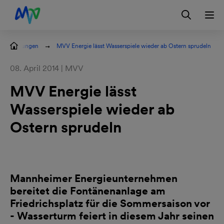
Zur Hauptnavigation springen
Zum Hauptinhalt springen
Zur Footernavigation springen
Login
Kontakt
EN
semitteilungen
MVV Energie lässt Wasserspiele wieder ab Ostern sprudeln
08. April 2014 | MVV
MVV Energie lässt
Wasserspiele wieder ab
Ostern sprudeln
Mannheimer Energieunternehmen
bereitet die Fontänenanlage am
Friedrichsplatz für die Sommersaison vor
- Wasserturm feiert in diesem Jahr seinen