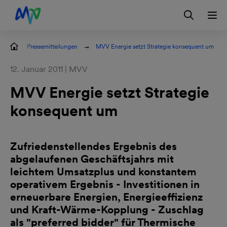
Zur Hauptnavigation springen
Zum Hauptinhalt springen
Zur Footernavigation springen
Login
Kontakt
EN
Pressemitteilungen
MVV Energie setzt Strategie konsequent um
12. Januar 2011 | MVV
MVV Energie setzt Strategie
konsequent um
Zufriedenstellendes Ergebnis des
abgelaufenen Geschäftsjahrs mit
leichtem Umsatzplus und konstantem
operativem Ergebnis - Investitionen in
erneuerbare Energien, Energieeffizienz
und Kraft-Wärme-Kopplung - Zuschlag
als "preferred bidder" für Thermische