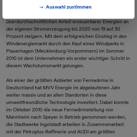
Auswahl zustimmen
So will MVV Energie den bereits heute
überdurchschnittlichen Anteil erneuerbarer Energien an
der eigenen Stromerzeugung bis 2020 von 19 auf 30
Prozent steigern. Mit dem erfolgreichen Einstieg in den
Windenergiemarkt durch den Kauf eines Windparks in
Plauerhagen (Mecklenburg-Vorpommern) im Sommer
2010 ist dem Unternehmen ein erster wichtiger Schritt in
diesem Wachstumsmarkt gelungen.
Als einer der größten Anbieter von Fernwärme in
Deutschland hat MVV Energie im abgelaufenen Jahr
weiter massiv und an allen Standorten in diese
umweltfreundliche Technologie investiert. Dabei konnte
im Oktober 2010 die neue Fernwärmeleitung von
Mannheim nach Speyer in Betrieb genommen werden,
die Stadtwerke Ingolstadt arbeiten in Zusammenarbeit
mit der Petroplus-Raffinerie und AUDI am größten