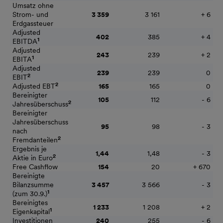
Umsatz ohne
Strom- und
3 359
3 161
+ 6
Erdgassteuer
Adjusted
402
385
+ 4
1
EBITDA
Adjusted
243
239
+ 2
1
EBITA
Adjusted
239
239
0
2
EBIT
2
Adjusted EBT
165
165
0
Bereinigter
105
112
- 6
2
Jahresüberschuss
Bereinigter
Jahresüberschuss
95
98
- 3
nach
2
Fremdanteilen
Ergebnis je
1,44
1,48
- 3
2
Aktie in Euro
Free Cashflow
154
20
+ 670
Bereinigte
Bilanzsumme
3 457
3 566
- 3
1
(zum 30.9.)
Bereinigtes
1 233
1 208
+ 2
1
Eigenkapital
Investitionen
240
255
- 6