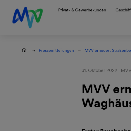
Zur Hauptnavigation springen
Zum Hauptinhalt springen
Zur Footernavigation springen
Privat- & Gewerbekunden
Geschäf
Pressemitteilungen
MVV erneuert Straßenbe
31. Oktober 2022 | MV
MVV ern
Waghäus