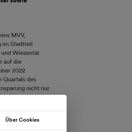
sel sowie
mens MVV,
 im Stadtteil
h und Wiesental.
 auf die
tober 2022
n Quartals des
insparung nicht nur
ichtigen Beitrag
em
Über Cookies
0 sämtliche