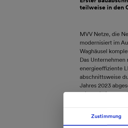
Erster Bauabschn
teilweise in den 
MVV Netze, die Ne
modernisiert im Au
Waghäusel komplett
Das Unternehmen rü
energieeffiziente
abschnittsweise du
Jahres 2023 abges
Klima, sie ist auc
zur Verkehrssicher
Energieverbrauch b
Zustimmung
Gemäß des Naturs