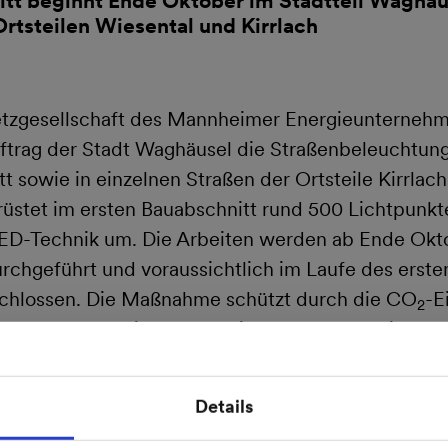
itt beginnt Ende Oktober im Stadtteil Waghäu
Ortsteilen Wiesental und Kirrlach
tzgesellschaft des Mannheimer Energieunterneh
ftrag der Stadt Waghäusel die Straßenbeleuchtung
 sowie in einzelnen Straßen der Ortsteile Kirrlac
stet im ersten Bauabschnitt rund 500 Lichtpunkte
 LED-Technik um. Die Arbeiten werden ab Ende Ok
rchgeführt und voraussichtlich im Laufe des erste
chlossen. Die Maßnahme schützt durch die CO
-E
2
h insektenfreundlicher und leistet außerdem einen w
heit, da der Verkehrsraum bei deutlich vermindert
esser ausgeleuchtet wird.
Details
chutzgesetzes Baden-Württemberg müssen bis 203