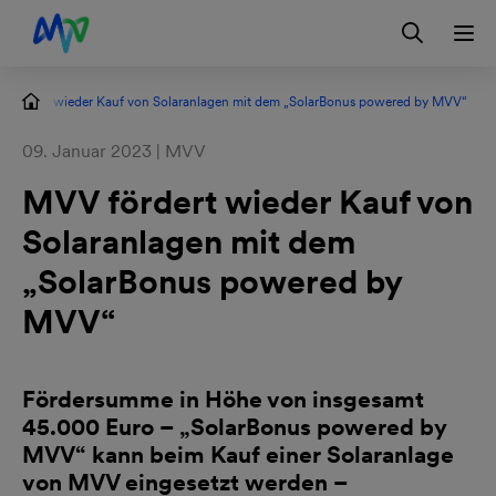
Zur Hauptnavigation springen
Zum Hauptinhalt springen
Zur Footernavigation springen
Login
Kontakt
EN
 fördert wieder Kauf von Solaranlagen mit dem „SolarBonus powered by MVV“
09. Januar 2023 | MVV
MVV fördert wieder Kauf von
Solaranlagen mit dem
„SolarBonus powered by
MVV“
Fördersumme in Höhe von insgesamt
45.000 Euro – „SolarBonus powered by
MVV“ kann beim Kauf einer Solaranlage
von MVV eingesetzt werden –