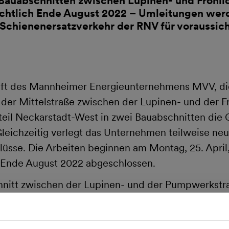
 Bauabschnitten zwischen Lupinen- und Fröhli
sichtlich Ende August 2022 – Umleitungen wer
 Schienenersatzverkehr der RNV für voraussich
aft des Mannheimer Energieunternehmens MVV, d
der Mittelstraße zwischen der Lupinen- und der Fr
eil Neckarstadt-West in zwei Bauabschnitten die 
leichzeitig verlegt das Unternehmen teilweise ne
üsse. Die Arbeiten beginnen am Montag, 25. Apri
s Ende August 2022 abgeschlossen.
hnitt zwischen der Lupinen- und der Pumpwerkstra
tung aus Platzgründen in die bestehende Leitung m
genannten Close-fit-Verfahrens, eingezogen. Mit B