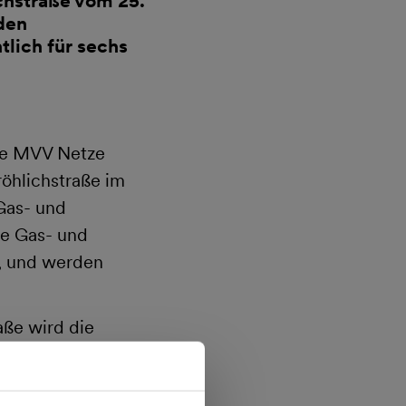
chstraße vom 25.
den
tlich für sechs
ie MVV Netze
öhlichstraße im
Gas- und
ue Gas- und
l, und werden
ße wird die
ittels des
aubeginn richtet