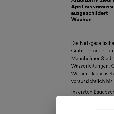
Arbeiten in zwei
April bis voraus
ausgeschildert –
Wochen
Die Netzgesellsch
GmbH, erneuert in 
Mannheimer Stadtt
Wasserleitungen. G
Wasser-Hausanschl
voraussichtlich bi
Im ersten Bauabsc
Gasversor-gungslei
platzsparenden, so