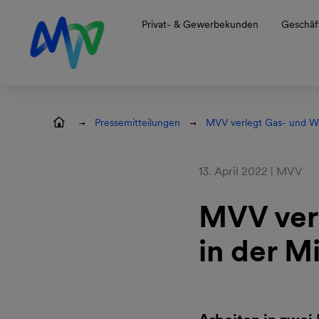
Zur Hauptnavigation springen
Zum Hauptinhalt springen
Zur Footernavigation springen
Privat- & Gewerbekunden
Geschäf
Pressemitteilungen
MVV verlegt Gas- und Was
13. April 2022 | MVV
MVV ver
in der M