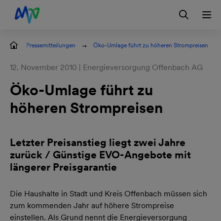
Zur Hauptnavigation springen
Zum Hauptinhalt springen
Zur Footernavigation springen
Login
Kontakt
EN
Pressemitteilungen
Öko-Umlage führt zu höheren Strompreisen
12. November 2010 | Energieversorgung Offenbach AG
Öko-Umlage führt zu
höheren Strompreisen
Letzter Preisanstieg liegt zwei Jahre
zurück / Günstige EVO-Angebote mit
längerer Preisgarantie
Die Haushalte in Stadt und Kreis Offenbach müssen sich
zum kommenden Jahr auf höhere Strompreise
einstellen. Als Grund nennt die Energieversorgung