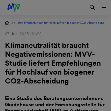
Zur Hauptnavigation springen
Zum Hauptinhalt springen
Zur Footernavigation springen
Login
Kontakt
EN
: MVV-Studie liefert Empfehlungen für Hochlauf von biogener CO2-Abscheidung
27. Juni 2025 | MVV
Klimaneutralität braucht
Negativemissionen: MVV-
Studie liefert Empfehlungen
für Hochlauf von biogener
CO2-Abscheidung
Eine Studie des Beratungsunternehmens
Guidehouse und der Forschungsstelle für
Energiewirtschaft (FfE) im Auftrag von