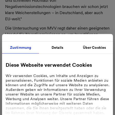
und schnellen Hochlauf von
Negativemissionstechnologien brauchen wir schon jetzt
klare Weichenstellungen – in Deutschland, aber auch
EU-weit.“
Die Untersuchung von MVV regt daher einen geeigneten
Handel für Negativemissionen an, um Investitionen
abzusichern, beispielsweise durch eine Integration in
den europäischen Energiehandel. Dennoch bleibt laut
Zustimmung
Details
Über Cookies
Studie eine erhebliche Finanzierungslücke: Die Kosten
für Abscheidung, Transport und Speicherung von CO
2
Diese Webseite verwendet Cookies
sind demnach deutlich höher als die möglichen
Einnahmen durch den Verkauf von
Wir verwenden Cookies, um Inhalte und Anzeigen zu
Negativemissionszertifikaten. Um diese Lücke bei einem
personalisieren, Funktionen für soziale Medien anbieten zu
Biomassekraftwerk zu schließen und BECCUS
können und die Zugriffe auf unsere Website zu analysieren.
wirtschaftlich zu betreiben, müssten die Preise für
Außerdem geben wir Informationen zu Ihrer Verwendung
unserer Website an unsere Partner für soziale Medien,
Negativemissionen bei über 240 Euro pro Tonne liegen,
Werbung und Analysen weiter. Unsere Partner führen diese
hat MVV in ihrer Studie ermittelt. Das sind rund 130 Euro
Informationen möglicherweise mit weiteren Daten
mehr als die aktuellen Prognosen für den CO
-Preis.
zusammen, die Sie ihnen bereitgestellt haben oder die sie
2
im Rahmen Ihrer Nutzung der Dienste gesammelt haben.