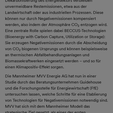
Dekarbonisierung des Energiesektors verbleiben
unvermeidbare Restemissionen, etwa aus der
Landwirtschaft oder aus industriellen Prozessen. Diese
können nur durch Negativemissionen kompensiert
werden, also indem der Atmosphäre CO
entzogen wird.
2
Eine zentrale Rolle spielen dabei BECCUS-Technologien
(Bioenergy with Carbon Capture, Utilization or Storage):
Sie erzeugen Negativemissionen durch die Abscheidung
von CO
biogenen Ursprungs und können beispielsweise
2
an thermischen Abfallbehandlungsanlagen und
Biomassekraftwerken eingesetzt werden – und so für
einen Klimapositiv-Effekt sorgen.
Die Mannheimer MVV Energie AG hat nun in einer
Studie durch das Beratungsunternehmen Guidehouse
und die Forschungsstelle für Energiewirtschaft (FfE)
untersuchen lassen, welche Schritte für eine Etablierung
von Technologien für Negativemissionen notwendig sind.
MVV hat sich mit dem Mannheimer Modell das
strategische Ziel gesetzt, als eines der ersten