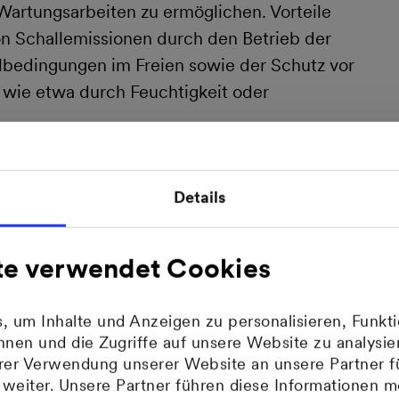
Wartungsarbeiten zu ermöglichen. Vorteile
on Schallemissionen durch den Betrieb der
lbedingungen im Freien sowie der Schutz vor
 wie etwa durch Feuchtigkeit oder
Details
pumpen-Rechner
ine Wärmepumpe meinen
darf?
te verwendet Cookies
 um Inhalte und Anzeigen zu personalisieren, Funkti
 starten
nen und die Zugriffe auf unsere Website zu analys
hrer Verwendung unserer Website an unsere Partner f
eiter. Unsere Partner führen diese Informationen m