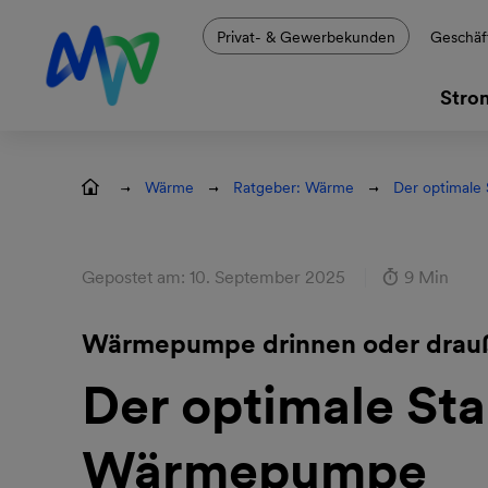
Zur Hauptnavigation springen
Zur Servicelasche springen
Zum Hauptinhalt springen
Zur Footernavigation springen
Privat- & Gewerbekunden
Geschäf
Stro
Wärme
Ratgeber: Wärme
Der optimale
Gepostet am: 10. September 2025
9 Min
Wärmepumpe drinnen oder drauß
Der optimale Sta
Wärmepumpe