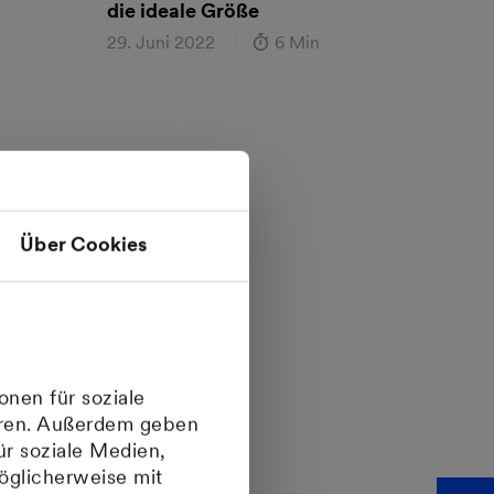
die ideale Größe
29. Juni 2022
6 Min
Über Cookies
onen für soziale
ieren. Außerdem geben
ür soziale Medien,
öglicherweise mit