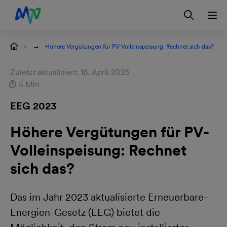
Zur Hauptnavigation springen
Zur Servicelasche springen
Zum Hauptinhalt springen
Zur Footernavigation springen
Login
otovoltaik
Höhere Vergütungen für PV-Volleinspeisung: Rechnet sich das?
Zuletzt aktualisiert: 16. April 2025
5 Min
EEG 2023
Höhere Vergütungen für PV-
Volleinspeisung: Rechnet
sich das?
Das im Jahr 2023 aktualisierte Erneuerbare-
Energien-Gesetz (EEG) bietet die