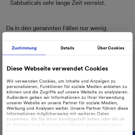
Sabbaticals sehr lange Zeit verreist.
Da in den genannten Fällen nur wenig
Netzstrom für den Eigenverbrauch bezogen
werden müsste, ließen sich mit einer
Zustimmung
Details
Über Cookies
Volleinspeise-Anlage Jahr für Jahr Gewinne
erzielen – z.B. bei 0 % Eigenverbrauch 2 bis 6
Diese Webseite verwendet Cookies
Cent pro kWh. Es wäre also ein attraktiver
Wir verwenden Cookies, um Inhalte und Anzeigen zu
Anreiz gegeben, die verfügbare Dachfläche
personalisieren, Funktionen für soziale Medien anbieten zu
vollständig für Photovoltaik zu nutzen.
können und die Zugriffe auf unsere Website zu analysieren.
Außerdem geben wir Informationen zu Ihrer Verwendung
unserer Website an unsere Partner für soziale Medien,
Werbung und Analysen weiter. Unsere Partner führen diese
Informationen möglicherweise mit weiteren Daten
zusammen, die Sie ihnen bereitgestellt haben oder die sie
im Rahmen Ihrer Nutzung der Dienste gesammelt haben.
Bzgl. einer Datenweitergabe außerhalb der EU oder eines