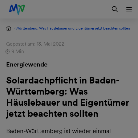
Zur Hauptnavigation springen
Zur Servicelasche springen
Zum Hauptinhalt springen
Zur Footernavigation springen
Login
 in Baden-Württemberg: Was Häuslebauer und Eigentümer jetzt beachten sollten
Gepostet am: 13. Mai 2022
9 Min
Energiewende
Solardachpflicht in Baden-
Württemberg: Was
Häuslebauer und Eigentümer
jetzt beachten sollten
Baden-Württemberg ist wieder einmal