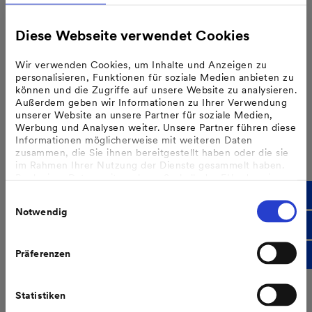
Seit 1. Mai 2022
Neubau von Wohngebäuden
Diese Webseite verwendet Cookies
Ab 01. Januar 2023
Wir verwenden Cookies, um Inhalte und Anzeigen zu
personalisieren, Funktionen für soziale Medien anbieten zu
Bei grundlegender Dachsanierung
können und die Zugriffe auf unsere Website zu analysieren.
Außerdem geben wir Informationen zu Ihrer Verwendung
unserer Website an unsere Partner für soziale Medien,
Werbung und Analysen weiter. Unsere Partner führen diese
Informationen möglicherweise mit weiteren Daten
zusammen, die Sie ihnen bereitgestellt haben oder die sie
im Rahmen Ihrer Nutzung der Dienste gesammelt haben.
Bzgl. einer Datenweitergabe außerhalb der EU oder eines
sicheren Drittlands weisen wir darauf hin, dass Sie nur
Einwilligungsauswahl
erfolgt, wenn Sie uns dazu Ihre Einwilligung erteilt haben
Notwendig
und dass die Verarbeitung der Daten im Einklang mit den
Feststellungen aus dem Gerichtsurteil des Europäischen
Gerichtshofes vom 16.07.2020 (Fall C-311/18), sogenanntes
Schrems II Urteil steht.
Präferenzen
Weitere Informationen finden Sie in unseren
Datenschutzhinweisen
.
Statistiken