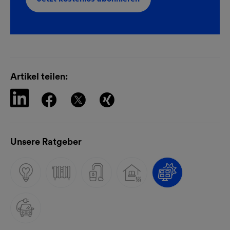
newsletteranmeldung-
Kurz-
35434-
k9jy1oIEqRtFag3BN
Artikel teilen:
Unsere Ratgeber