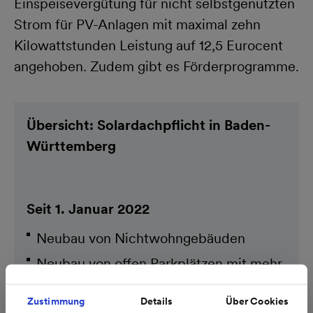
Einspeisevergütung für nicht selbstgenutzten
Strom für PV-Anlagen mit maximal zehn
Kilowattstunden Leistung auf 12,5 Eurocent
angehoben. Zudem gibt es Förderprogramme.
Übersicht: Solardachpflicht in Baden-
Württemberg
Seit 1. Januar 2022
Neubau von Nichtwohngebäuden
Neubau von offen Parkplätzen mit mehr
als 35 Stellplätzen
Zustimmung
Details
Über Cookies