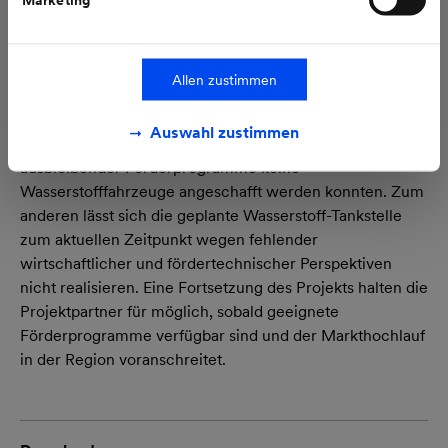
Megawatt-Elektrolyseurs wurde bis auf Weiteres
zurückgestellt. Unter den aktuellen Markt- und
Förderbedingungen ist der Wasserstoffpart des Projekts
Allen zustimmen
wirtschaftlich nicht umsetzbar: Zum einen gibt es derzeit
keinen Absatzmarkt für Wasserstoff im Verkehrssektor
Auswahl zustimmen
der Region, da im Salzlandkreis insbesondere aufgrund
ausbleibender Förderprogramme keine
Wasserstofffahrzeuge angeschafft werden konnten. Zum
anderen lässt sich die geplante Wasserstoff-Tankstelle
zum aktuellen Zeitpunkt wegen fehlender
wirtschaftlicher und fördertechnischer Perspektiven
nicht realisieren. Eine Fortsetzung des Projekts halten die
Projektpartner für möglich, sobald geeignete
Förderprogramme verfügbar sind und der Markthochlauf
in der Region voranschreitet.