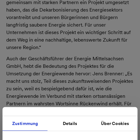
gemeinsam mit starken Partnern ein Projekt umgesetzt
haben, das die Dekarbonisierung des Energiesektors
vorantreibt und unseren Bürgerinnen und Bürgern
langfristig saubere Energie sichert. Für unser
Unternehmen ist dieses Projekt ein wichtiger Schritt auf
dem Weg in eine nachhaltige, lebenswerte Zukunft für
unsere Region.“
Auch der Geschäftsführer der Energie Mittelsachsen
GmbH, hebt die Bedeutung des Projektes für die
Umsetzung der Energiewende hervor: Jens Brenner: „Es
macht uns stolz, Teil dieses zukunftsweisenden Projektes
zu sein, weil es bespielgebend dafür ist, wie die
Energiewende im Verbund mit starken ortsansässigen
Partnern im wahrsten Wortsinne Rückenwind erhält. Für
uns ist die leistungsfähige Anlage (in Kooperation mit den
Stadtwerken Staßfurt) die erste, die mit Windkraft Strom
Zustimmung
Details
Über Cookies
erzeugt. Sie ergänzt unsere Aktivitäten in den Bereichen
Photovoltaik und Biomethan auf dem Weg in eine