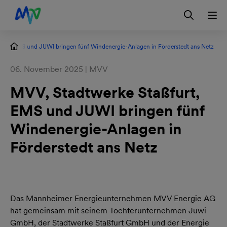
Zur Hauptnavigation springen
Zum Hauptinhalt springen
Zur Footernavigation springen
Login
Kontakt
EN
furt, EMS und JUWI bringen fünf Windenergie-Anlagen in Förderstedt ans Netz
06. November 2025 | MVV
MVV, Stadtwerke Staßfurt,
EMS und JUWI bringen fünf
Windenergie-Anlagen in
Förderstedt ans Netz
Das Mannheimer Energieunternehmen MVV Energie AG
hat gemeinsam mit seinem Tochterunternehmen Juwi
GmbH, der Stadtwerke Staßfurt GmbH und der Energie