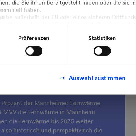
n, die Sie ihnen bereitgestellt haben oder die sie 
 1937 produziert. Dieses frühe
esammelt haben.
r Anteil der Fernwärme an der
gabe außerhalb der EU oder eines sicheren Drittlands
ereits bei circa 60 Prozent liegt. Die
enn Sie uns dazu Ihre Einwilligung erteilt haben und 
t damit einen Spitzenplatz unter den
mit den Feststellungen aus dem Gerichtsurteil des Eu
Präferenzen
Statistiken
.2020 (Fall C-311/18), sogenanntes Schrems II Urteil 
finden Sie in unseren
Datenschutzhinweisen
.
ion ist rund 600 Kilometer lang und reicht
eyer, Brühl, Schwetzingen und Ketsch.
Fernwärme in und für Mannheim
zu
Auswahl zustimmen
biete zu verdichten, also zusätzliche
Netz anzuschließen.
0 Prozent der Mannheimer Fernwärme
ünt MVV die Fernwärme in Mannheim
men die Fernwärme bis 2035 weiter
lso historisch und perspektivisch die