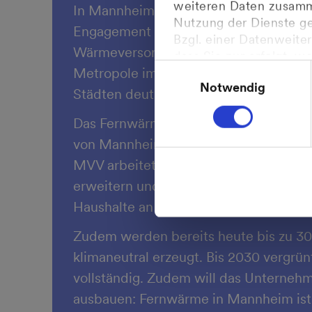
weiteren Daten zusamme
In Mannheim wurde Fernwärme erstmals
Nutzung der Dienste g
Engagement hat dazu geführt, dass de
Bzgl. einer Datenweiter
Wärmeversorgung in Mannheim aktuell b
dass Sie nur erfolgt, w
Einwilligungsauswahl
Metropole im Rhein-Neckar-Raum nimm
der Daten im Einklang 
Notwendig
Gerichtshofes vom 16.07
Städten deutschlandweit ein.
Weitere Informationen 
Das Fernwärmenetz von MVV in der Reg
von Mannheim bis nach Heidelberg, Sp
MVV arbeitet kontinuierlich daran, die
erweitern und vorhandene Fernwärmege
Haushalte an das bereits vorhandene 
Zudem werden bereits heute bis zu 3
klimaneutral erzeugt. Bis 2030 vergr
vollständig. Zudem will das Unterneh
ausbauen: Fernwärme in Mannheim ist a