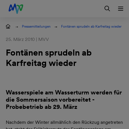
Zur Hauptnavigation springen
Zum Hauptinhalt springen
Zur Footernavigation springen
Login
Kontakt
EN
Pressemitteilungen
Fontänen sprudeln ab Karfreitag wieder
25. März 2010 | MVV
Fontänen sprudeln ab
Karfreitag wieder
Wasserspiele am Wasserturm werden für
die Sommersaison vorbereitet -
Probebetrieb ab 29. März
Nachdem der Winter allmählich den Rückzug angetreten