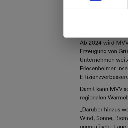
decken. Mit zwei B
Energieunternehmen
unvorhergesehenen 
außergewöhnlich k
Ab 2024 wird MVV d
Erzeugung von Grün
Unternehmen weite
Friesenheimer Inse
Effizienzverbesser
Damit kann MVV sch
regionalen Wärmebe
„Darüber hinaus wo
Wind, Sonne, Biom
geografische Lage 