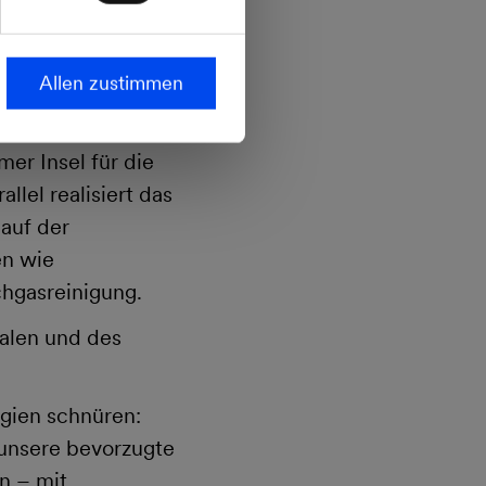
t werden, will das
heißt, wenn es zu
ast an
Allen zustimmen
er Insel für die
lel realisiert das
auf der
en wie
chgasreinigung.
alen und des
ogien schnüren:
unsere bevorzugte
n – mit