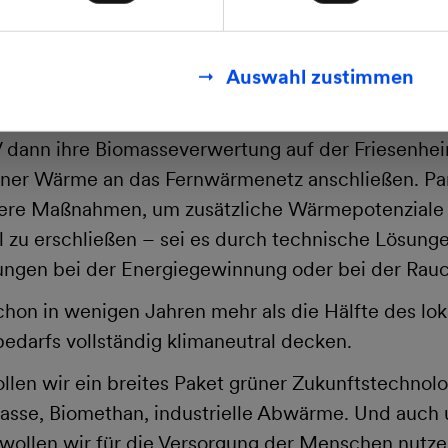
esicherungsanlagen in Mannheim, die neu errichte
 zudem auch den „Fall der Fälle“ absichern. Das 
Auswahl zustimmen
Ausfällen von Anlagen oder zu absoluter Spitzenl
alten Wintertagen kommen sollte.
ann ihre Biomasseverwertung auf der Friesenheim
er Wärme an das Fernwärmenetz anschließen. Paral
re Maßnahmen, um zusätzliche Wärmepotenziale 
l zu erschließen – sei es durch technische Lösung
ungen bei der Energiegewinnung oder bei der Rau
on in wenigen Jahren mehr als die Hälfte des lok
darfs vollständig klimaneutral decken.
llen wir ein breites Paket grüner Zukunftstechnol
asse, Biomethan, industrielle Abwärme. Und auch 
wollen wir für die Versorgung der Menschen nutze