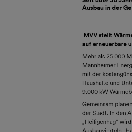
Seit über 30 Jah
Ausbau in der G
MVV stellt Wärmee
auf erneuerbare 
Mehr als 25.000 M
Mannheimer Energi
mit der kostengün
Haushalte und Unt
9.000 kW Wärmebe
Gemeinsam planen
der Stadt. In den 
„Heiligenhag“ wird
Ausbauvierteln „Ha