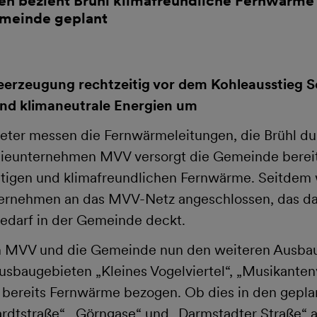
ren bezieht Brühl klimafreundliche Fernwärme
emeinde geplant
rzeugung rechtzeitig vor dem Kohleausstieg Sch
und klimaneutrale Energien um
eter messen die Fernwärmeleitungen, die Brühl du
eunternehmen MVV versorgt die Gemeinde bereits
stigen und klimafreundlichen Fernwärme. Seitdem
ernehmen an das MVV-Netz angeschlossen, das da
darf in der Gemeinde deckt.
 MVV und die Gemeinde nun den weiteren Ausbau
Ausbaugebieten „Kleines Vogelviertel“, „Musikanten
 bereits Fernwärme bezogen. Ob dies in den gepla
rdtstraße“, „Görngase“ und „Darmstadter Straße“ 