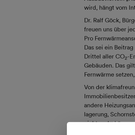
wird, hängt vom In
Dr. Ralf Göck, Bürg
freuen uns über je
Pro Fernwärmeansch
Das sei ein Beitra
Drittel aller CO
-E
2
Gebäuden. Das gilt
Fernwärme setzen, 
Von der klimafreun
Immobilienbesitzer 
andere Heizungsan
lagerung, Schorns
nicht mehr kümmer
Energiebilanz auf 