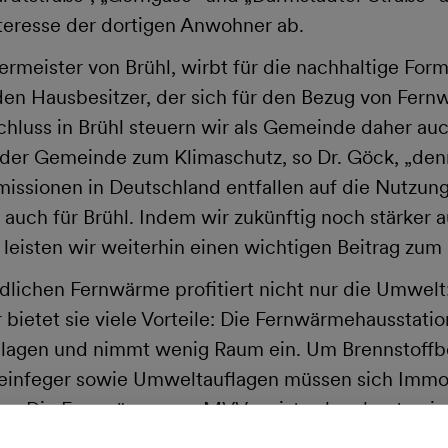
teresse der dortigen Anwohner ab.
ermeister von Brühl, wirbt für die nachhaltige For
den Hausbesitzer, der sich für den Bezug von Fern
luss in Brühl steuern wir als Gemeinde daher auc
g der Gemeinde zum Klimaschutz, so Dr. Göck, „den
missionen in Deutschland entfallen auf die Nutzun
 auch für Brühl. Indem wir zukünftig noch stärker 
leisten wir weiterhin einen wichtigen Beitrag zum
dlichen Fernwärme profitiert nicht nur die Umwelt
bietet sie viele Vorteile: Die Fernwärmehausstation 
lagen und nimmt wenig Raum ein. Um Brennstoffb
teinfeger sowie Umweltauflagen müssen sich Immob
n. Die Fernwärme von MVV weist schon heute ein
– mit einem niedrigen Primärenergiefaktor von 0,42.