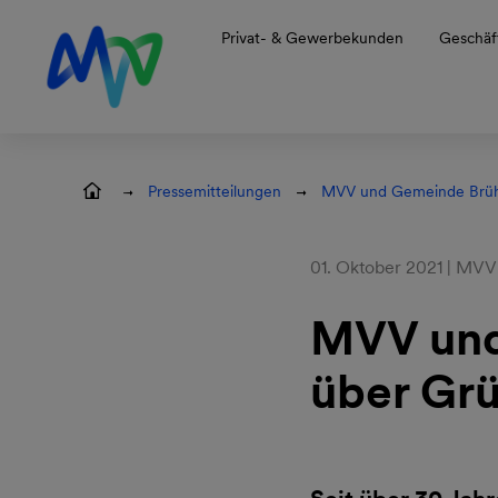
Zur Hauptnavigation springen
Zum Hauptinhalt springen
Zur Footernavigation springen
Privat- & Gewerbekunden
Geschäf
Pressemitteilungen
MVV und Gemeinde Brühl
01. Oktober 2021 | MVV
MVV und
über Gr