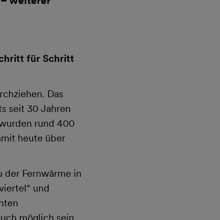
 – weiterer
ritt für Schritt
rchziehen. Das
 seit 30 Jahren
 wurden rund 400
mit heute über
 der Fernwärme in
viertel“ und
nten
auch möglich sein