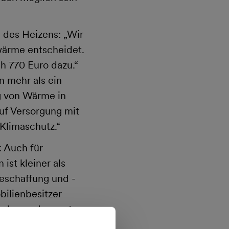
m des Heizens: „Wir
wärme entscheidet.
h 770 Euro dazu.“
n mehr als ein
g von Wärme in
auf Versorgung mit
 Klimaschutz.“
: Auch für
ist kleiner als
eschaffung und -
ilienbesitzer
e besonders gute
 Das sorgt für