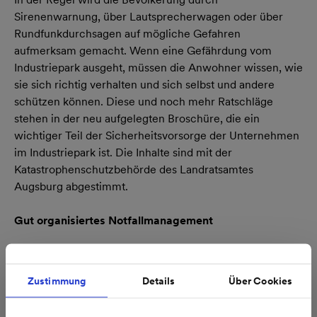
Sirenenwarnung, über Lautsprecherwagen oder über
Rundfunkdurchsagen auf mögliche Gefahren
aufmerksam gemacht. Wenn eine Gefährdung vom
Industriepark ausgeht, müssen die Anwohner wissen, wie
sie sich richtig verhalten und sich selbst und andere
schützen können. Diese und noch mehr Ratschläge
stehen in der neu aufgelegten Broschüre, die ein
wichtiger Teil der Sicherheitsvorsorge der Unternehmen
im Industriepark ist. Die Inhalte sind mit der
Katastrophenschutzbehörde des Landratsamtes
Augsburg abgestimmt.
Gut organisiertes Notfallmanagement
Umfassende Sicherheitsvorkehrungen sowie ein gut
organisiertes Notfallmanagement halten das Risiko eines
Zustimmung
Details
Über Cookies
Schadensfalles im Industriepark Gersthofen so gering
wie möglich. Dennoch lassen sich Betriebsstörungen