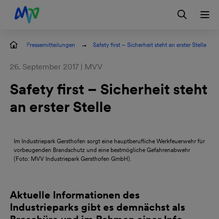
Zur Hauptnavigation springen
Zum Hauptinhalt springen
Zur Footernavigation springen
Login
Kontakt
EN
Pressemitteilungen
Safety first – Sicherheit steht an erster Stelle
26. September 2017 | MVV
Safety first – Sicherheit steht
an erster Stelle
Im Industriepark Gersthofen sorgt eine hauptberufliche Werkfeuerwehr für
vorbeugenden Brandschutz und eine bestmögliche Gefahrenabwehr
(Foto: MVV Industriepark Gersthofen GmbH).
Aktuelle Informationen des
Industrieparks gibt es demnächst als