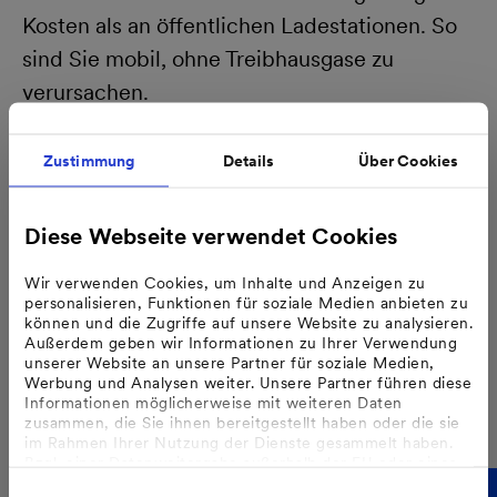
Kosten als an öffentlichen Ladestationen. So
sind Sie mobil, ohne Treibhausgase zu
verursachen.
#7 Sie erhalten staatliche
Zustimmung
Details
Über Cookies
Förderung
Diese Webseite verwendet Cookies
Seit Januar 2023 sind Solaranlagen von der
Wir verwenden Cookies, um Inhalte und Anzeigen zu
Mehrwertsteuer befreit. Darüber hinaus
personalisieren, Funktionen für soziale Medien anbieten zu
können Sie möglicherweise Fördermittel vom
können und die Zugriffe auf unsere Website zu analysieren.
Außerdem geben wir Informationen zu Ihrer Verwendung
Bund, Ihrem Bundesland oder Ihrer Kommune
unserer Website an unsere Partner für soziale Medien,
Werbung und Analysen weiter. Unsere Partner führen diese
erhalten. Unsere Experten beraten Sie gerne,
Informationen möglicherweise mit weiteren Daten
ob und welche
Förderungen
für Sie in Frage
zusammen, die Sie ihnen bereitgestellt haben oder die sie
im Rahmen Ihrer Nutzung der Dienste gesammelt haben.
kommen. Aktuelle Förderprogramme des
Bzgl. einer Datenweitergabe außerhalb der EU oder eines
sicheren Drittlands weisen wir darauf hin, dass Sie nur
Bundes, der Länder und der
Europäischen
Einwilligungsauswahl