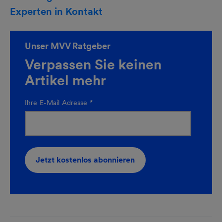
Experten in Kontakt
Unser MVV Ratgeber
Verpassen Sie keinen
Artikel mehr
Ihre E-Mail Adresse
*
Jetzt kostenlos abonnieren
newsletteranmeldung-
Kurz-
35434-
BszaWHlC6hVwmRiq7y9L2