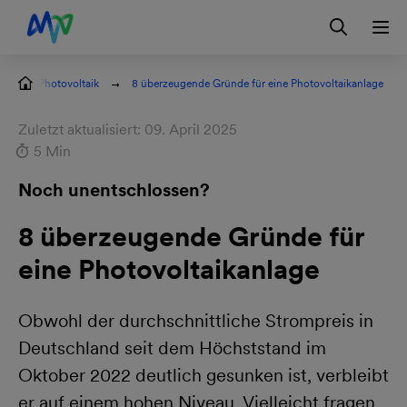
Zur Hauptnavigation springen
Zur Servicelasche springen
Zum Hauptinhalt springen
Zur Footernavigation springen
Login
tgeber: Photovoltaik
8 überzeugende Gründe für eine Photovoltaikanlage
Zuletzt aktualisiert: 09. April 2025
5 Min
Noch unentschlossen?
8 überzeugende Gründe für
eine Photovoltaikanlage
Obwohl der durchschnittliche Strompreis in
Deutschland seit dem Höchststand im
Oktober 2022 deutlich gesunken ist, verbleibt
er auf einem hohen Niveau. Vielleicht fragen